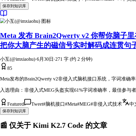
保存到知识库
Meta 发布 Brain2Qwerty v2
把你大脑产生的磁信号实时解码成连贯句子，
小互(@imxiaohu)
·
6月30日
·
271 字 (约 2 分钟)
85
Meta发布的Brain2Qwerty v2非侵入式脑机接口系统，字词准
入选理由：
非侵入式MEG头盔实现61%字词准确率，最佳参与者
Featured
Tweet
#
脑机接口
#
Meta
#
MEG
#
非侵入式技术
中
保存到知识库
📰 仅关于
Kimi K2.7 Code
的文章