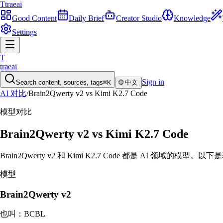
T
traeai
Good Content
Daily Brief
Creator Studio
Knowledge
Settings
T
traeai
Sign in
Search content, sources, tags
⌘K
🌐
中文
AI 对比
/
Brain2Qwerty v2
vs
Kimi K2.7 Code
模型
对比
Brain2Qwerty v2
vs
Kimi K2.7 Code
Brain2Qwerty v2 和 Kimi K2.7 Code 都是 AI 领域的模
模型
Brain2Qwerty v2
也叫：
BCBL