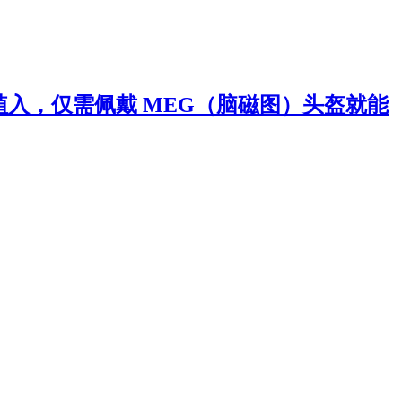
要任何植入，仅需佩戴 MEG（脑磁图）头盔就能