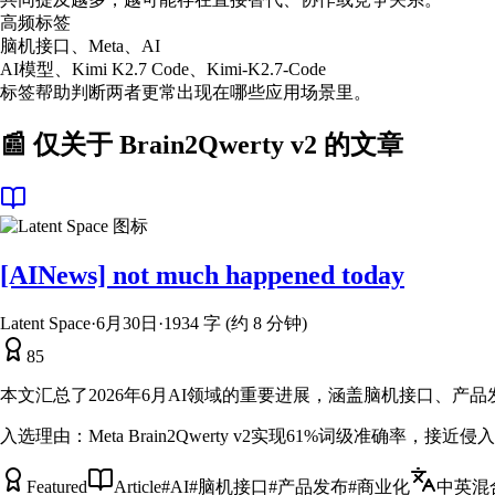
高频标签
脑机接口、Meta、AI
AI模型、Kimi K2.7 Code、Kimi-K2.7-Code
标签帮助判断两者更常出现在哪些应用场景里。
📰 仅关于
Brain2Qwerty v2
的文章
[AINews] not much happened today
Latent Space
·
6月30日
·
1934 字 (约 8 分钟)
85
本文汇总了2026年6月AI领域的重要进展，涵盖脑机接口、产
入选理由：
Meta Brain2Qwerty v2实现61%词级准确率，接近侵
Featured
Article
#
AI
#
脑机接口
#
产品发布
#
商业化
中英混