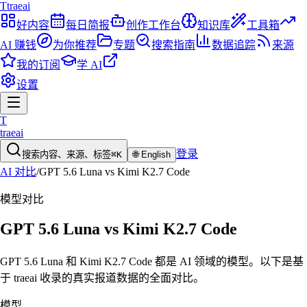
T
traeai
好内容
每日简报
创作工作台
知识库
工具箱
AI 赚钱
为你推荐
专题
搜索指南
数据追踪
来源
我的订阅
学 AI
设置
T
traeai
登录
搜索内容、来源、标签
⌘K
🌐
English
AI 对比
/
GPT 5.6 Luna
vs
Kimi K2.7 Code
模型
对比
GPT 5.6 Luna
vs
Kimi K2.7 Code
GPT 5.6 Luna 和 Kimi K2.7 Code 都是 AI 领域的模型。以下是基
于 traeai 收录的真实报道数据的全面对比。
模型