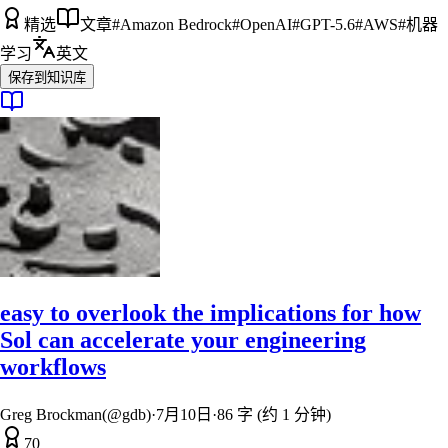
精选
文章
#
Amazon Bedrock
#
OpenAI
#
GPT-5.6
#
AWS
#
机器
学习
英文
保存到知识库
easy to overlook the implications for how
Sol can accelerate your engineering
workflows
Greg Brockman(@gdb)
·
7月10日
·
86 字 (约 1 分钟)
70