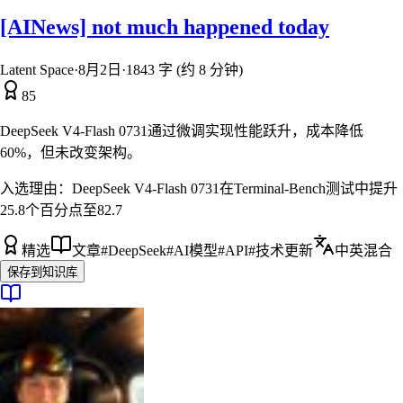
[AINews] not much happened today
Latent Space
·
8月2日
·
1843 字 (约 8 分钟)
85
DeepSeek V4-Flash 0731通过微调实现性能跃升，成本降低
60%，但未改变架构。
入选理由：
DeepSeek V4-Flash 0731在Terminal-Bench测试中提升
25.8个百分点至82.7
精选
文章
#
DeepSeek
#
AI模型
#
API
#
技术更新
中英混合
保存到知识库