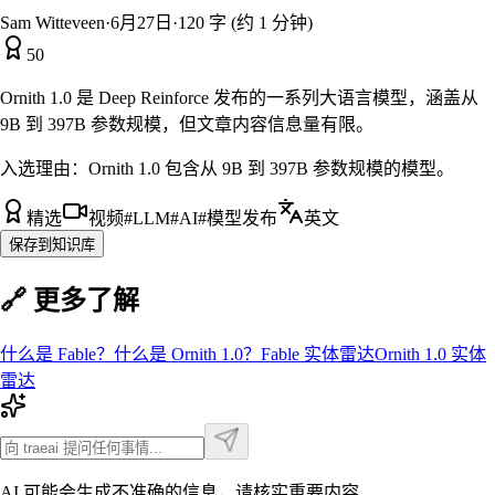
Sam Witteveen
·
6月27日
·
120 字 (约 1 分钟)
50
Ornith 1.0 是 Deep Reinforce 发布的一系列大语言模型，涵盖从
9B 到 397B 参数规模，但文章内容信息量有限。
入选理由：
Ornith 1.0 包含从 9B 到 397B 参数规模的模型。
精选
视频
#
LLM
#
AI
#
模型发布
英文
保存到知识库
🔗 更多了解
什么是
Fable
？
什么是
Ornith 1.0
？
Fable
实体雷达
Ornith 1.0
实体
雷达
AI 可能会生成不准确的信息，请核实重要内容