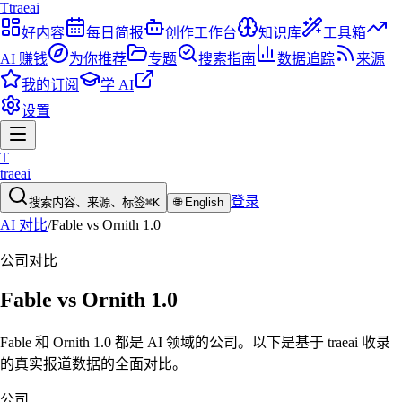
T
traeai
好内容
每日简报
创作工作台
知识库
工具箱
AI 赚钱
为你推荐
专题
搜索指南
数据追踪
来源
我的订阅
学 AI
设置
T
traeai
登录
搜索内容、来源、标签
⌘K
🌐
English
AI 对比
/
Fable
vs
Ornith 1.0
公司
对比
Fable
vs
Ornith 1.0
Fable 和 Ornith 1.0 都是 AI 领域的公司。以下是基于 traeai 收录
的真实报道数据的全面对比。
公司