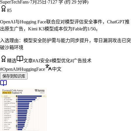
SuperTechFans
·
7月25日
·
7127 字 (约 29 分钟)
85
OpenAI与Hugging Face联合应对模型评估安全事件，ChatGPT推
出原生广告，Kimi K3模型成本仅为Fable的1/50。
入选理由：
模型安全防护需与能力同步提升，零日漏洞攻击已突
破沙箱环境
精选
文章
#
AI安全
#
模型优化
#
广告技术
#
OpenAI
#
HuggingFace
中文
保存到知识库