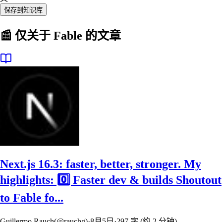
保存到知识库
📰 仅关于
Fable
的文章
Next.js 16.3: faster, better, stronger. My
highlights: 0️⃣ Faster dev & builds Shoutout
to Fable fo...
Guillermo Rauch(@rauchg)
·
8月5日
·
297 字 (约 2 分钟)