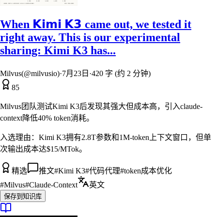
When 𝗞𝗶𝗺𝗶 𝗞𝟯 came out, we tested it
right away. This is our experimental
sharing: Kimi K3 has...
Milvus(@milvusio)
·
7月23日
·
420 字 (约 2 分钟)
85
Milvus团队测试Kimi K3后发现其强大但成本高，引入claude-
context降低40% token消耗。
入选理由：
Kimi K3拥有2.8T参数和1M-token上下文窗口，但单
次输出成本达$15/MTok。
精选
推文
#
Kimi K3
#
代码代理
#
token成本优化
#
Milvus
#
Claude-Context
英文
保存到知识库