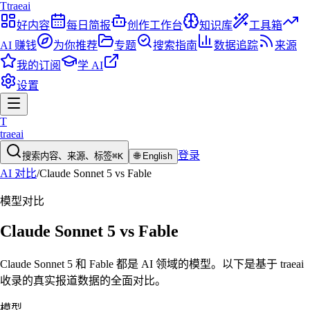
T
traeai
好内容
每日简报
创作工作台
知识库
工具箱
AI 赚钱
为你推荐
专题
搜索指南
数据追踪
来源
我的订阅
学 AI
设置
T
traeai
登录
搜索内容、来源、标签
⌘K
🌐
English
AI 对比
/
Claude Sonnet 5
vs
Fable
模型
对比
Claude Sonnet 5
vs
Fable
Claude Sonnet 5 和 Fable 都是 AI 领域的模型。以下是基于 traeai
收录的真实报道数据的全面对比。
模型