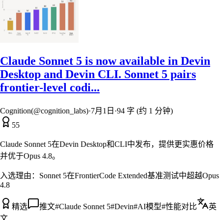
Claude Sonnet 5 is now available in Devin
Desktop and Devin CLI. Sonnet 5 pairs
frontier-level codi...
Cognition(@cognition_labs)
·
7月1日
·
94 字 (约 1 分钟)
55
Claude Sonnet 5在Devin Desktop和CLI中发布，提供更实惠价格
并优于Opus 4.8。
入选理由：
Sonnet 5在FrontierCode Extended基准测试中超越Opus
4.8
精选
推文
#
Claude Sonnet 5
#
Devin
#
AI模型
#
性能对比
英
文