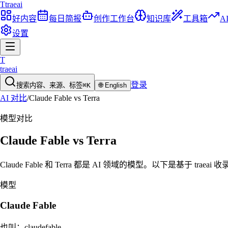
T
traeai
好内容
每日简报
创作工作台
知识库
工具箱
A
设置
T
traeai
登录
搜索内容、来源、标签
⌘K
🌐
English
AI 对比
/
Claude Fable
vs
Terra
模型
对比
Claude Fable
vs
Terra
Claude Fable 和 Terra 都是 AI 领域的模型。以下是基于 tr
模型
Claude Fable
也叫：
claudefable