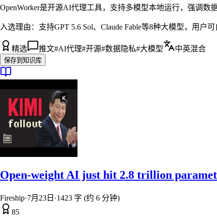
OpenWorker是开源AI代理工具，支持多模型本地运行，强调
入选理由：
支持GPT 5.6 Sol、Claude Fable等8种大模型，用
精选
推文
#
AI代理
#
开源
#
数据隐私
#
大模型
中英混合
保存到知识库
Open-weight AI just hit 2.8 trillion param
Fireship
·
7月23日
·
1423 字 (约 6 分钟)
85