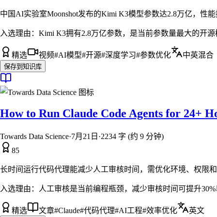
中国AI实验室Moonshot发布的Kimi K3模型参数达2.8万亿，性能接
入选理由：
Kimi K3拥有2.8万亿参数，是当前参数量最大的开
精选
视频
#
AI模型
#
开源
#
深度学习
#
参数优化
中英混合
保存到知识库
How to Run Claude Code Agents for 24+ H
Towards Data Science
·
7月21日
·
2234 字 (约 9 分钟)
85
长时间运行代码代理能减少人工审核时间，需优化环境、权限和
入选理由：
人工审核是当前编程瓶颈，减少审核时间可提升30
精选
文章
#
Claude
#
代码代理
#
AI工程
#
效率优化
英文