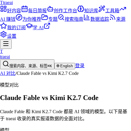
T
traeai
好内容
每日简报
创作工作台
知识库
工具箱
AI 赚钱
为你推荐
专题
搜索指南
数据追踪
来源
我的订阅
学 AI
设置
T
traeai
登录
搜索内容、来源、标签
⌘K
🌐
English
AI 对比
/
Claude Fable
vs
Kimi K2.7 Code
模型
对比
Claude Fable
vs
Kimi K2.7 Code
Claude Fable 和 Kimi K2.7 Code 都是 AI 领域的模型。以下是基
于 traeai 收录的真实报道数据的全面对比。
模型