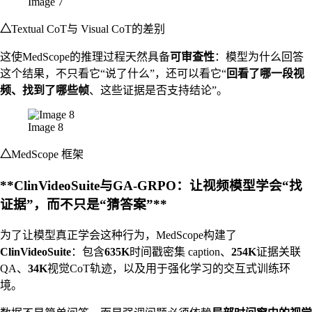
Image 7
△
Textual CoT与 Visual CoT的差别
这使MedScope的推理过程天然具备
可审查性
：模型为什么回答
这个结果，不只看它“说了什么”，还可以看它“
回看了哪一段视
频、找到了哪些帧
、这些证据是否支持结论”。
Image 8
△
MedScope 框架
**ClinVideoSuite与GA-GRPO：让视频模型学会“找
证据”，而不只是“猜答案”**
为了让模型真正学会这种行为，MedScope构建了
ClinVideoSuite
：包含
635K
时间戳密集 caption、
254K
证据关联
QA、
34K
视觉CoT轨迹，以及用于强化学习的交互式训练环
境。