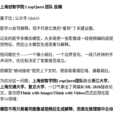
上海创智学院 LeapQuest 团队 投稿
量子位 | 公众号 QbitAI
医学AI会写解释，但不代表它真的“看到”了关键证据。
过去的医学多模态模型，大多是把一张影像或一段视频编码成视
觉特征，然后让大模型生成答案与解释。
但问题在于——一个微小病灶、一个边界变化、一段几秒钟的手
术动作，往往就决定了答案是否成立。
而模型“被动接收”视觉上下文时，很容易看错区域、漏看病灶。
为应对这一问题，
上海创智学院LeapQuest团队
联合
浙江大学、
上海交通大学、复旦大学
，一口气拿出了两篇
ICML 2026
接收论
文，首次把
Think with Images/Think with Videos
范式应用在医
学AI领域：
模型不再只是看完图像或视频后生成解释，而是在推理链中主动