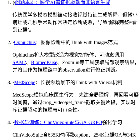
§
问题本质：医学AI需证据驱动而非语言生成
传统医学多模态模型被动接收视觉特征生成解释，但微小
病灶或几秒手术动作常决定诊断成败，导致‘解释完整≠看
到证据’。
·
Ophiuchus
：图像诊断中的Think with Images范式
Ophiuchus将大模型改造为视觉智能体，可动态调用
SAM2
、
BiomedParse
、Zoom-in等工具获取局部观察结果，
并将其作为推理链中的observation进行修正判断。
·
MedScope
：长视频场景下的Think with Videos机制
MedScope模拟临床医生行为，先建全局理解，再回看可疑
时间窗，通过crop_video/get_frame截取关键片段，实现时
序证据驱动的推理与可审查性。
›
数据与训练：ClinVideoSuite与
GA-GRPO
强化学习
ClinVideoSuite含635K时间戳caption、254K证据QA与34K