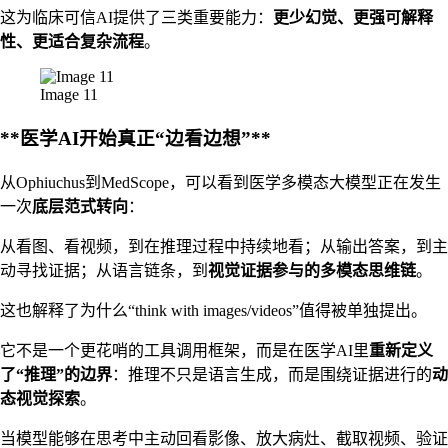
这为临床可信AI提供了三类重要能力：
更少幻觉、更强可解释
性、更适合复杂流程
。
Image 11
**医学AI开始真正“边看边想”**
从Ophiuchus到MedScope，可以看到医学多模态大模型正在发生
一次
底层范式转向
：
从看图、看视频，到在推理过程中持续地看；从输出答案，到主
动寻找证据；从语言链条，到
视觉证据参与的多模态思维链
。
这也解释了为什么“think with images/videos”值得被单独提出。
它不是一个更花哨的工具调用框架，而是在医学AI里
重新定义
了“推理”的边界
：推理不只是语言生成，而是围绕证据进行的
动
态视觉探索
。
当模型能够在思考中主动回看影像、放大病灶、截取视频、验证