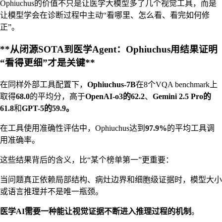
Ophiuchus的价值不只是让医学大模型多了几个视觉工具，而是
让模型学会在诊断过程中主动“看哪里、怎么看、看完如何修
正”。
**从闭源SOTA到医学Agent：Ophiuchus用结果证明
“看得更细”才是关键**
在同样外部工具配置下，
Ophiuchus-7B
在8个VQA benchmark上
取得
68.0
的平均分，高于
OpenAI-o3的62.2
、
Gemini 2.5 Pro的
61.8
和
GPT-5的59.9。
在工具使用准确性评估中，Ophiuchus达到
97.9%
的平均工具调
用准确率。
这些结果背后的含义，比“某个榜单第一”更重要：
当问题真正依赖局部结构、病灶边界和细胞级证据时，模型大小
或语言推理并不是唯一瓶颈。
医学AI需要一种能让视觉证据不断进入推理过程的机制
。