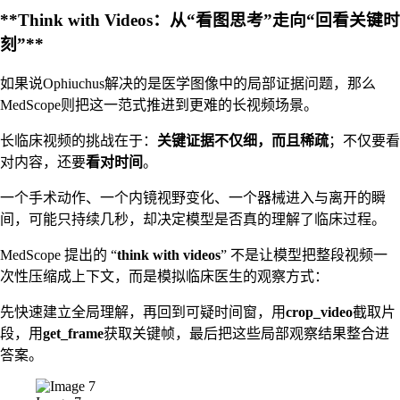
**Think with Videos：从“看图思考”走向“回看关键时
刻”**
如果说Ophiuchus解决的是医学图像中的局部证据问题，那么
MedScope则把这一范式推进到更难的长视频场景。
长临床视频的挑战在于：
关键证据不仅细，而且稀疏
；不仅要看
对内容，还要
看对时间
。
一个手术动作、一个内镜视野变化、一个器械进入与离开的瞬
间，可能只持续几秒，却决定模型是否真的理解了临床过程。
MedScope 提出的 “
think with videos
” 不是让模型把整段视频一
次性压缩成上下文，而是模拟临床医生的观察方式：
先快速建立全局理解，再回到可疑时间窗，用
crop_video
截取片
段，用
get_frame
获取关键帧，最后把这些局部观察结果整合进
答案。