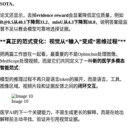
SOTA
。
论文还显示，去掉
evidence reward
会显著降低定位质量，例如
R@0.5
从40.1下降到33.2
，
mIoU从4.3下降到38.8
，说明答案级监
督不足以教会模型可靠地选择证据。
**真正的范式变化：视觉从“输入”变成“思维过程”**
把两篇工作放在一起看，最重要的不是Ophiuchus处理图像、
MedScope处理视频，而是它们共同定义了一种
新的医学多模态
智能范式
：
模型的推理过程不再只是语言token的展开，而是语言、工具、
图像区域、视频片段和证据反馈之间的
闭环交互
。
Image 10
医学AI的下一个关键能力，不是生成更长的解释，而是在给出
解释前主动寻找、验证并引用视觉证据。