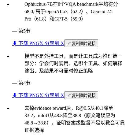
Ophiuchus-7B在8个VQA benchmark平均得分
68.0, 高于OpenAI-o3（62.2）、Gemini 2.5
Pro（61.8）和GPT-5（59.9）
—
第5节
⬇︎ 下载 PNG
𝕏 分享到 X
🔗 复制图片链接
模型不是外挂工具，而是让工具成为推理链一
部分：学会何时调用、选哪个工具、如何解释
输出、及结果不可靠时修正策略
—
第4节
⬇︎ 下载 PNG
𝕏 分享到 X
🔗 复制图片链接
去掉evidence reward后，
R@0.5
从40.1降至
33.2，mIoU从48.8降至38.8（原文笔误应为
48.8→38.8），证明答案级监督不足以教会可靠
证据选择