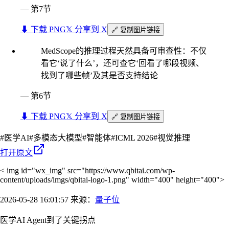
—
第7节
⬇︎ 下载 PNG
𝕏 分享到 X
🔗 复制图片链接
MedScope的推理过程天然具备可审查性：不仅
看它‘说了什么’，还可查它‘回看了哪段视频、
找到了哪些帧’及其是否支持结论
—
第6节
⬇︎ 下载 PNG
𝕏 分享到 X
🔗 复制图片链接
#
医学AI
#
多模态大模型
#
智能体
#
ICML 2026
#
视觉推理
打开原文
< img id="wx_img" src="https://www.qbitai.com/wp-
content/uploads/imgs/qbitai-logo-1.png" width="400" height="400">
2026-05-28 16:01:57 来源：
量子位
医学AI Agent到了关键拐点