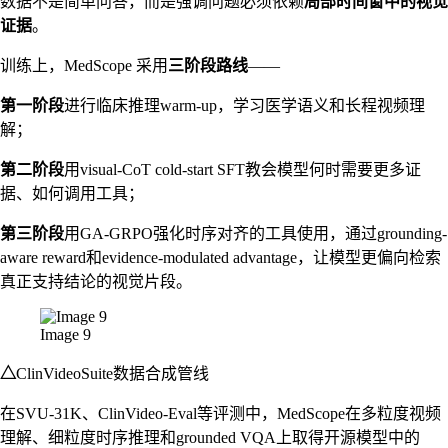
数据不是简单问答，而是强调问题必须依赖
局部时间窗中的视觉
证据
。
训练上，MedScope 采用
三阶段路线
——
第一阶段
进行临床推理warm-up，学习医学语义和长程视频理
解；
第二阶段
用visual-CoT cold-start SFT教会模型何时需要更多证
据、如何调用工具；
第三阶段
用GA-GRPO强化时序对齐的工具使用，通过grounding-
aware reward和evidence-modulated advantage，让模型更偏向检索
真正支持结论的视觉片段。
Image 9
△
ClinVideoSuite数据合成管线
在SVU-31K、ClinVideo-Eval等评测中，MedScope在多粒度视频
理解、细粒度时序推理和grounded VQA上取得开源模型中的