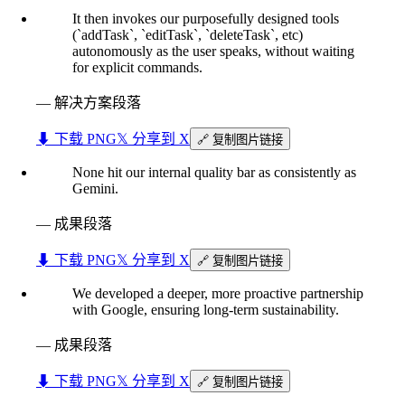
It then invokes our purposefully designed tools
(`addTask`, `editTask`, `deleteTask`, etc)
autonomously as the user speaks, without waiting
for explicit commands.
—
解决方案段落
⬇︎ 下载 PNG
𝕏 分享到 X
🔗 复制图片链接
None hit our internal quality bar as consistently as
Gemini.
—
成果段落
⬇︎ 下载 PNG
𝕏 分享到 X
🔗 复制图片链接
We developed a deeper, more proactive partnership
with Google, ensuring long-term sustainability.
—
成果段落
⬇︎ 下载 PNG
𝕏 分享到 X
🔗 复制图片链接