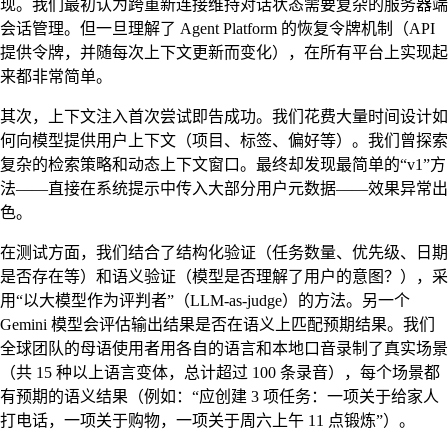
现。我们最初认为跨重新连接维持对话状态需要复杂的服务器端
会话管理。但一旦理解了 Agent Platform 的恢复令牌机制（API
提供令牌，并随每次上下文更新而变化），在所有平台上实现起
来都非常简单。
其次，上下文注入首次尝试即告成功。我们花费大量时间设计如
何向模型提供用户上下文（项目、标签、偏好等）。我们曾探索
复杂的检索策略和动态上下文窗口。最终却发现最简单的“v1”方
法——直接在系统提示中传入大部分用户元数据——效果异常出
色。
在测试方面，我们结合了结构化验证（任务数量、优先级、日期
是否存在等）和语义验证（模型是否理解了用户的意图？），采
用“以大模型作为评判者”（LLM-as-judge）的方法。另一个
Gemini 模型会评估输出结果是否在语义上匹配预期结果。我们
全球团队的母语使用者用各自的语言和本地口音录制了真实场景
（共 15 种以上语言变体，总计超过 100 条录音），每个场景都
有预期的语义结果（例如：“应创建 3 项任务：一项关于给家人
打电话，一项关于购物，一项关于周六上午 11 点锻炼”）。