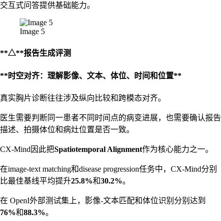
交互式问答提供基础能力。
Image 5
**△**报告生成评测
**时空对齐：理解影像、文本、体位、时间和位置**
真实胸片诊断往往涉及纵向比较和跨模态对齐。
医生需要判断同一患者不同时间点的病变进展，也需要确认报告
描述、拍摄体位和病灶位置是否一致。
CX-Mind因此把
Spatiotemporal Alignment
作为核心能力之一。
在image-text matching和disease progression任务中，CX-Mind分别
比最佳基线平均提升
25.8%
和
30.2%
。
在 OpenI外部测试集上，影像-文本匹配和体位识别分别达到
76%
和
88.3%
。