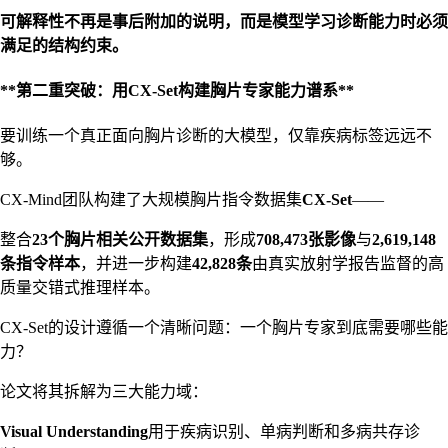
可解释性不再是事后附加的说明，而是模型学习诊断能力时必须
满足的结构约束。
**第二重突破：用CX-Set构建胸片专家能力谱系**
要训练一个真正面向胸片诊断的大模型，仅靠疾病标签远远不
够。
CX-Mind团队构建了大规模胸片指令数据集
CX-Set
——
整合
23个胸片相关公开数据集
，形成
708,473张影像
与
2,619,148
条指令样本
，并进一步构建
42,828条
由真实放射学报告监督的高
质量交错式推理样本。
CX-Set的设计遵循一个清晰问题：一个胸片专家到底需要哪些能
力？
论文将其拆解为三大能力域：
Visual Understanding
用于疾病识别、单病判断和多病共存诊