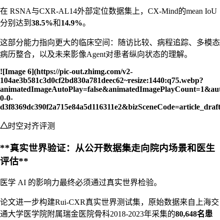
在 RSNA与CXR-AL14外部定位数据集上，CX-Mind的mean IoU
分别达到
38.5%
和
14.9%
。
这部分能力指向更大的临床空间：随访比较、病程追踪、多模态
病历整合，以及未来影像Agent对患者纵向状态的理解。
![Image 6](https://pic-out.zhimg.com/v2-
104ae3b581c3d0cf2bd830a781deec62~resize:1440:q75.webp?
animatedImageAutoPlay=false&animatedImagePlayCount=1&au
0-0-
d3f8369dc390f2a715e84a5d116311e2&bizSceneCode=article_dra
△
时空对齐评测
**真实世界验证：从公开数据集走向院内场景和医生
评估**
医学 AI 的影响力最终必须通过真实世界检验。
论文进一步构建Rui-CXR真实世界测试集，原始数据来自上海交
通大学医学院附属瑞金医院骨科2018-2023年采集的
80,648名患