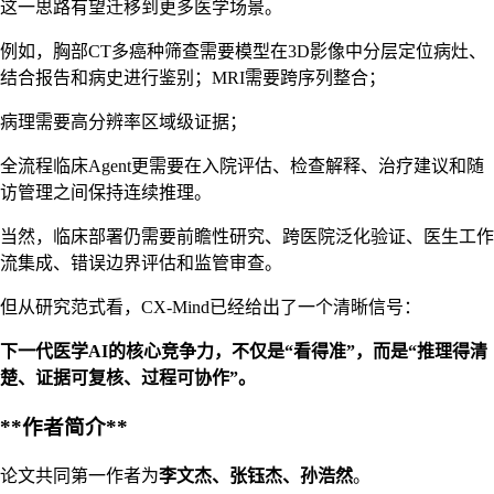
这一思路有望迁移到更多医学场景。
例如，胸部CT多癌种筛查需要模型在3D影像中分层定位病灶、
结合报告和病史进行鉴别；MRI需要跨序列整合；
病理需要高分辨率区域级证据；
全流程临床Agent更需要在入院评估、检查解释、治疗建议和随
访管理之间保持连续推理。
当然，临床部署仍需要前瞻性研究、跨医院泛化验证、医生工作
流集成、错误边界评估和监管审查。
但从研究范式看，CX-Mind已经给出了一个清晰信号：
下一代医学AI的核心竞争力，不仅是“看得准”，而是“推理得清
楚、证据可复核、过程可协作”。
**作者简介**
论文共同第一作者为
李文杰、张钰杰、孙浩然
。