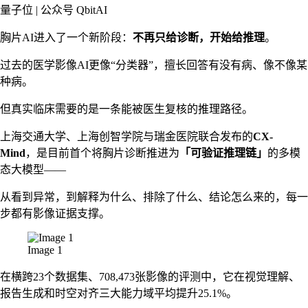
量子位 | 公众号 QbitAI
胸片AI进入了一个新阶段：
不再只给诊断，开始给推理
。
过去的医学影像AI更像“分类器”，擅长回答有没有病、像不像某
种病。
但真实临床需要的是一条能被医生复核的推理路径。
上海交通大学、上海创智学院与瑞金医院联合发布的
CX-
Mind
，是目前首个将胸片诊断推进为
「可验证推理链」
的多模
态大模型——
从看到异常，到解释为什么、排除了什么、结论怎么来的，每一
步都有影像证据支撑。
Image 1
在横跨23个数据集、708,473张影像的评测中，它在视觉理解、
报告生成和时空对齐三大能力域平均提升25.1%。