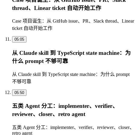
thread、Linear ticket 自动开始工作
Case 项目诞生：从 GitHub issue、PR、Slack thread、Linear
ticket 自动开始工作
05:05
从 Claude skill 到 TypeScript state machine：为
什么 prompt 不够可靠
从 Claude skill 到 TypeScript state machine：为什么 prompt
不够可靠
05:50
五类 Agent 分工：implementer、verifier、
reviewer、closer、retro agent
五类 Agent 分工：implementer、verifier、reviewer、closer、
retro agent