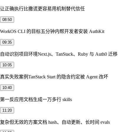
让正确执行比撒谎更容易
用机制替代信任
08:50
WorkOS CLI 的目标
五分钟内帮开发者安装 AuthKit
09:35
自动识别项目环境
Next.js、TanStack、Ruby 与 Auth0 迁移
10:05
真实失败案例
TanStack Start 的隐含约定被 Agent 改坏
10:40
第一反应
用文档生成一万多行 skills
11:20
复杂但无效的方案
文档 hash、自动更新、长时间 evals