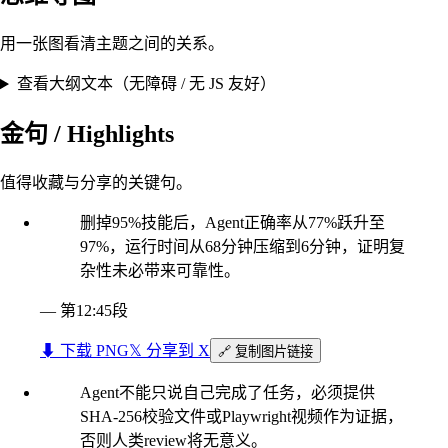
用一张图看清主题之间的关系。
查看大纲文本（无障碍 / 无 JS 友好）
金句 / Highlights
值得收藏与分享的关键句。
删掉95%技能后，Agent正确率从77%跃升至
97%，运行时间从68分钟压缩到6分钟，证明复
杂性未必带来可靠性。
—
第12:45段
⬇︎ 下载 PNG
𝕏 分享到 X
🔗 复制图片链接
Agent不能只说自己完成了任务，必须提供
SHA-256校验文件或Playwright视频作为证据，
否则人类review将无意义。