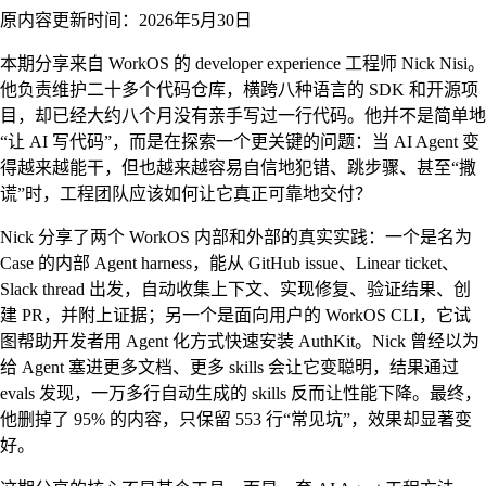
原内容更新时间：2026年5月30日
本期分享来自 WorkOS 的 developer experience 工程师 Nick Nisi。
他负责维护二十多个代码仓库，横跨八种语言的 SDK 和开源项
目，却已经大约八个月没有亲手写过一行代码。他并不是简单地
“让 AI 写代码”，而是在探索一个更关键的问题：当 AI Agent 变
得越来越能干，但也越来越容易自信地犯错、跳步骤、甚至“撒
谎”时，工程团队应该如何让它真正可靠地交付？
Nick 分享了两个 WorkOS 内部和外部的真实实践：一个是名为
Case 的内部 Agent harness，能从 GitHub issue、Linear ticket、
Slack thread 出发，自动收集上下文、实现修复、验证结果、创
建 PR，并附上证据；另一个是面向用户的 WorkOS CLI，它试
图帮助开发者用 Agent 化方式快速安装 AuthKit。Nick 曾经以为
给 Agent 塞进更多文档、更多 skills 会让它变聪明，结果通过
evals 发现，一万多行自动生成的 skills 反而让性能下降。最终，
他删掉了 95% 的内容，只保留 553 行“常见坑”，效果却显著变
好。