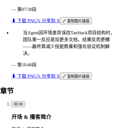
—
第07:30段
⬇︎ 下载 PNG
𝕏 分享到 X
🔗 复制图片链接
当Agent因环境差异误改TanStack项目结构时，
团队第一反应是加更多文档，结果反而更糟
——最终靠减少技能数量和强化验证机制解
决。
—
第10:40段
⬇︎ 下载 PNG
𝕏 分享到 X
🔗 复制图片链接
章节
00:00
开场 & 播客简介