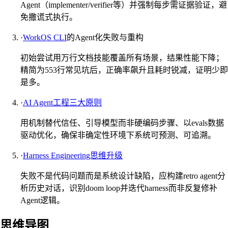
Agent（implementer/verifier等）并强制每步需证据验证，避
免撒谎式执行。
·
WorkOS CLI
的Agent化失败与重构
初始尝试用万行文档技能覆盖所有场景，结果性能下降；
精简为553行常见坑后，正确率飙升且耗时锐减，证明少即
是多。
·
AI Agent工程三大原则
用机制替代信任、引导模型而非硬编码步骤、以evals数据
驱动优化，确保非确定性环境下系统可预测、可追溯。
·
Harness Engineering思维升级
失败不是代码问题而是系统设计缺陷，应构建retro agent分
析历史对话，识别doom loop并迭代harness而非反复修补
Agent逻辑。
思维导图