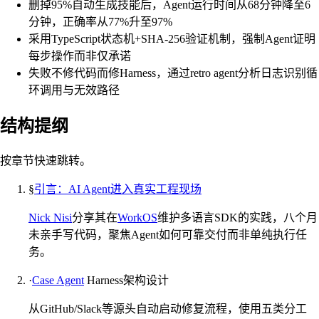
删掉95%自动生成技能后，Agent运行时间从68分钟降至6
分钟，正确率从77%升至97%
采用TypeScript状态机+SHA-256验证机制，强制Agent证明
每步操作而非仅承诺
失败不修代码而修Harness，通过retro agent分析日志识别循
环调用与无效路径
结构提纲
按章节快速跳转。
§
引言：AI Agent进入真实工程现场
Nick Nisi
分享其在
WorkOS
维护多语言SDK的实践，八个月
未亲手写代码，聚焦Agent如何可靠交付而非单纯执行任
务。
·
Case Agent
Harness架构设计
从GitHub/Slack等源头自动启动修复流程，使用五类分工