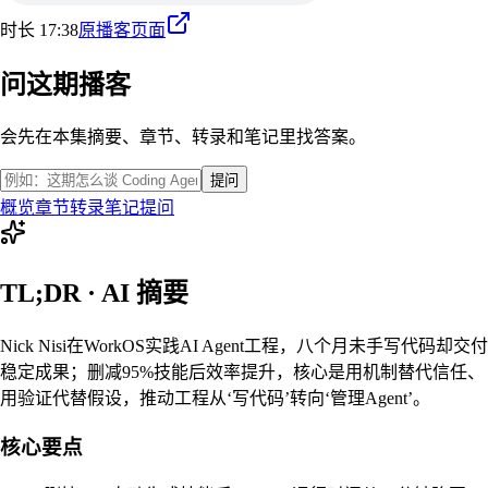
时长 17:38
原播客页面
问这期播客
会先在本集摘要、章节、转录和笔记里找答案。
提问
概览
章节
转录
笔记
提问
TL;DR · AI 摘要
Nick Nisi在WorkOS实践AI Agent工程，八个月未手写代码却交付
稳定成果；删减95%技能后效率提升，核心是用机制替代信任、
用验证代替假设，推动工程从‘写代码’转向‘管理Agent’。
核心要点