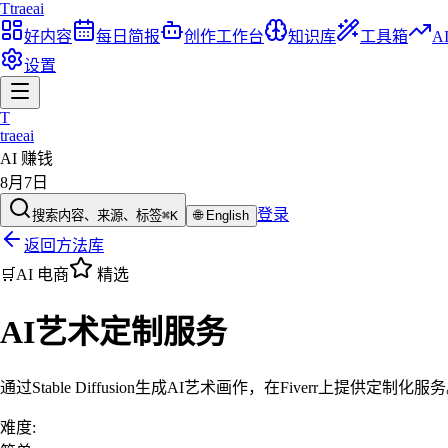
T
traeai
好内容
每日简报
创作工作台
知识库
工具箱
A
设置
T
traeai
AI 赚钱
8月7日
登录
搜索内容、来源、标签
⌘K
🌐
English
返回方法库
🛒
AI 电商
精选
AI艺术定制服务
通过Stable Diffusion生成AI艺术画作，在Fiverr
难度
: