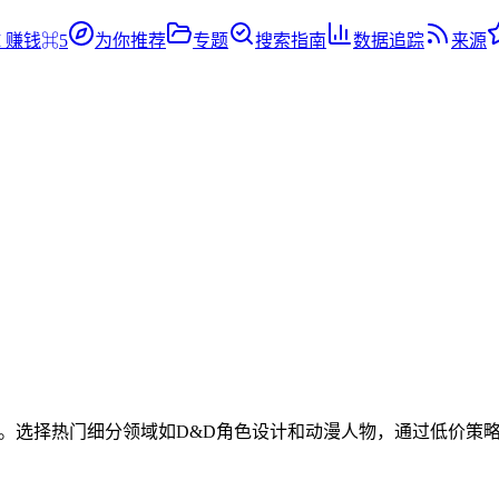
I 赚钱
⌘5
为你推荐
专题
搜索指南
数据追踪
来源
上提供定制化服务。选择热门细分领域如D&D角色设计和动漫人物，通过低价