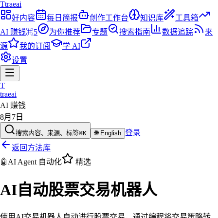
T
traeai
好内容
每日简报
创作工作台
知识库
工具箱
AI 赚钱
⌘5
为你推荐
专题
搜索指南
数据追踪
来
源
我的订阅
学 AI
设置
T
traeai
AI 赚钱
8月7日
登录
搜索内容、来源、标签
⌘K
🌐
English
返回方法库
🤖
AI Agent 自动化
精选
AI自动股票交易机器人
使用AI交易机器人自动进行股票交易，通过编程将交易策略转