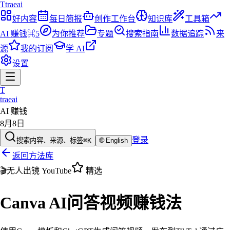
T
traeai
好内容
每日简报
创作工作台
知识库
工具箱
AI 赚钱
⌘5
为你推荐
专题
搜索指南
数据追踪
来
源
我的订阅
学 AI
设置
T
traeai
AI 赚钱
8月8日
登录
搜索内容、来源、标签
⌘K
🌐
English
返回方法库
🎬
无人出镜 YouTube
精选
Canva AI问答视频赚钱法