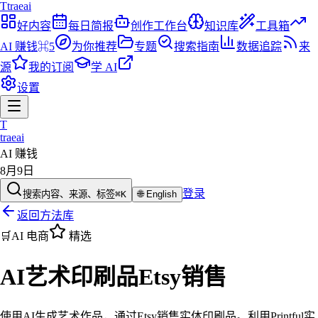
T
traeai
好内容
每日简报
创作工作台
知识库
工具箱
AI 赚钱
⌘5
为你推荐
专题
搜索指南
数据追踪
来
源
我的订阅
学 AI
设置
T
traeai
AI 赚钱
8月9日
登录
搜索内容、来源、标签
⌘K
🌐
English
返回方法库
🛒
AI 电商
精选
AI艺术印刷品Etsy销售
使用AI生成艺术作品，通过Etsy销售实体印刷品。利用Printful实