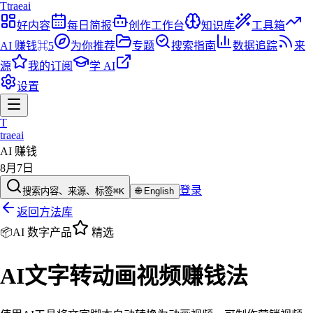
T
traeai
好内容
每日简报
创作工作台
知识库
工具箱
AI 赚钱
⌘5
为你推荐
专题
搜索指南
数据追踪
来
源
我的订阅
学 AI
设置
T
traeai
AI 赚钱
8月7日
登录
搜索内容、来源、标签
⌘K
🌐
English
返回方法库
📦
AI 数字产品
精选
AI文字转动画视频赚钱法