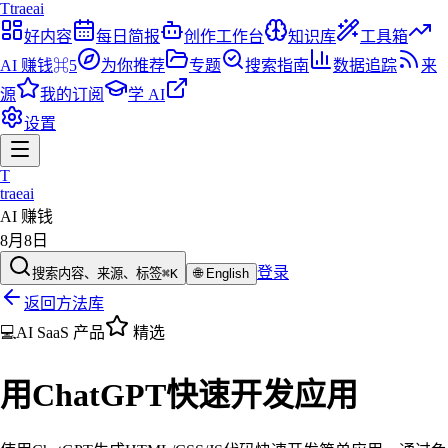
T
traeai
好内容
每日简报
创作工作台
知识库
工具箱
AI 赚钱
⌘5
为你推荐
专题
搜索指南
数据追踪
来
源
我的订阅
学 AI
设置
T
traeai
AI 赚钱
8月8日
登录
搜索内容、来源、标签
⌘K
🌐
English
返回方法库
💻
AI SaaS 产品
精选
用ChatGPT快速开发应用