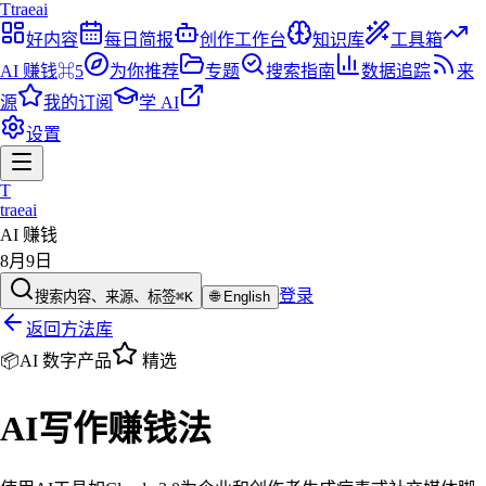
T
traeai
好内容
每日简报
创作工作台
知识库
工具箱
AI 赚钱
⌘5
为你推荐
专题
搜索指南
数据追踪
来
源
我的订阅
学 AI
设置
T
traeai
AI 赚钱
8月9日
登录
搜索内容、来源、标签
⌘K
🌐
English
返回方法库
📦
AI 数字产品
精选
AI写作赚钱法