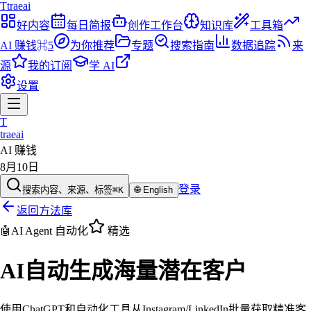
T
traeai
好内容
每日简报
创作工作台
知识库
工具箱
AI 赚钱
⌘5
为你推荐
专题
搜索指南
数据追踪
来
源
我的订阅
学 AI
设置
T
traeai
AI 赚钱
8月10日
登录
搜索内容、来源、标签
⌘K
🌐
English
返回方法库
🤖
AI Agent 自动化
精选
AI自动生成海量潜在客户
使用ChatGPT和自动化工具从Instagram/LinkedIn批量获取精准客