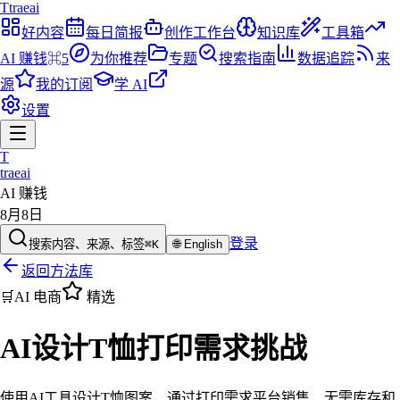
T
traeai
好内容
每日简报
创作工作台
知识库
工具箱
AI 赚钱
⌘5
为你推荐
专题
搜索指南
数据追踪
来
源
我的订阅
学 AI
设置
T
traeai
AI 赚钱
8月8日
登录
搜索内容、来源、标签
⌘K
🌐
English
返回方法库
🛒
AI 电商
精选
AI设计T恤打印需求挑战
使用AI工具设计T恤图案，通过打印需求平台销售，无需库存和