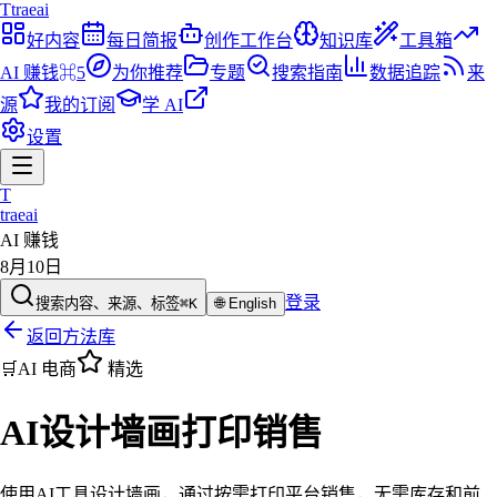
T
traeai
好内容
每日简报
创作工作台
知识库
工具箱
AI 赚钱
⌘5
为你推荐
专题
搜索指南
数据追踪
来
源
我的订阅
学 AI
设置
T
traeai
AI 赚钱
8月10日
登录
搜索内容、来源、标签
⌘K
🌐
English
返回方法库
🛒
AI 电商
精选
AI设计墙画打印销售
使用AI工具设计墙画，通过按需打印平台销售，无需库存和前