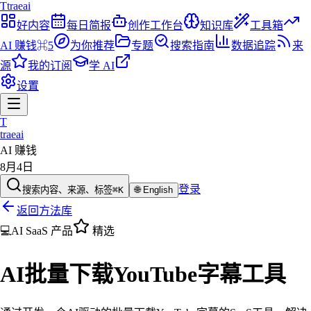
T
traeai
好内容
每日简报
创作工作台
知识库
工具箱
AI 赚钱
⌘5
为你推荐
专题
搜索指南
数据追踪
来
源
我的订阅
学 AI
设置
T
traeai
AI 赚钱
8月4日
登录
搜索内容、来源、标签
⌘K
🌐
English
返回方法库
💻
AI SaaS 产品
精选
AI批量下载YouTube字幕工具