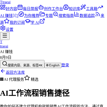
T
traeai
好内容
每日简报
创作工作台
知识库
工具箱
AI 赚钱
⌘5
为你推荐
专题
搜索指南
数据追踪
来
源
我的订阅
学 AI
设置
T
traeai
AI 赚钱
8月9日
登录
搜索内容、来源、标签
⌘K
🌐
English
返回方法库
🏢
AI 代理服务
精选
AI工作流程销售捷径
教你如何不建立代理机构就能销售AI工作流程的方法。通过直