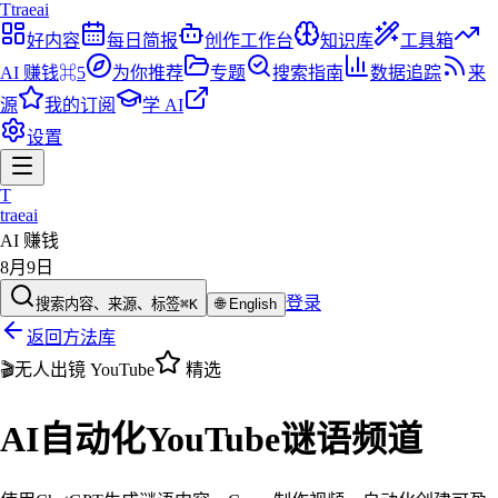
T
traeai
好内容
每日简报
创作工作台
知识库
工具箱
AI 赚钱
⌘5
为你推荐
专题
搜索指南
数据追踪
来
源
我的订阅
学 AI
设置
T
traeai
AI 赚钱
8月9日
登录
搜索内容、来源、标签
⌘K
🌐
English
返回方法库
🎬
无人出镜 YouTube
精选
AI自动化YouTube谜语频道