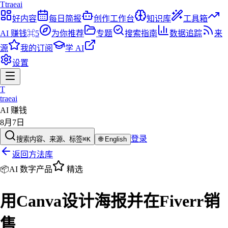
T
traeai
好内容
每日简报
创作工作台
知识库
工具箱
AI 赚钱
⌘5
为你推荐
专题
搜索指南
数据追踪
来
源
我的订阅
学 AI
设置
T
traeai
AI 赚钱
8月7日
登录
搜索内容、来源、标签
⌘K
🌐
English
返回方法库
📦
AI 数字产品
精选
用Canva设计海报并在Fiverr销
售