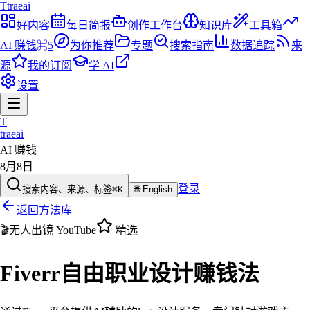
T
traeai
好内容
每日简报
创作工作台
知识库
工具箱
AI 赚钱
⌘5
为你推荐
专题
搜索指南
数据追踪
来
源
我的订阅
学 AI
设置
T
traeai
AI 赚钱
8月8日
登录
搜索内容、来源、标签
⌘K
🌐
English
返回方法库
🎬
无人出镜 YouTube
精选
Fiverr自由职业设计赚钱法