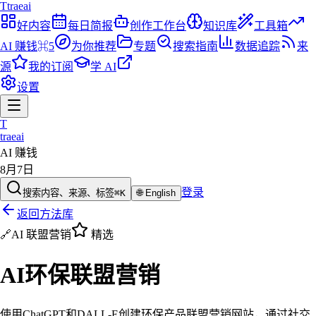
T
traeai
好内容
每日简报
创作工作台
知识库
工具箱
AI 赚钱
⌘5
为你推荐
专题
搜索指南
数据追踪
来
源
我的订阅
学 AI
设置
T
traeai
AI 赚钱
8月7日
登录
搜索内容、来源、标签
⌘K
🌐
English
返回方法库
🔗
AI 联盟营销
精选
AI环保联盟营销
使用ChatGPT和DALL-E创建环保产品联盟营销网站，通过社交