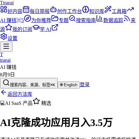
T
traeai
好内容
每日简报
创作工作台
知识库
工具箱
AI 赚钱
⌘5
为你推荐
专题
搜索指南
数据追踪
来
源
我的订阅
学 AI
设置
T
traeai
AI 赚钱
8月9日
登录
搜索内容、来源、标签
⌘K
🌐
English
返回方法库
💻
AI SaaS 产品
精选
AI克隆成功应用月入3.5万