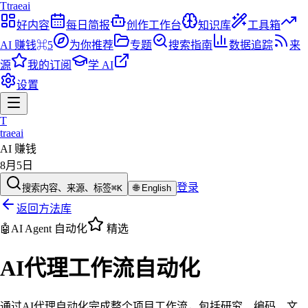
T
traeai
好内容
每日简报
创作工作台
知识库
工具箱
AI 赚钱
⌘5
为你推荐
专题
搜索指南
数据追踪
来
源
我的订阅
学 AI
设置
T
traeai
AI 赚钱
8月5日
登录
搜索内容、来源、标签
⌘K
🌐
English
返回方法库
🤖
AI Agent 自动化
精选
AI代理工作流自动化
通过AI代理自动化完成整个项目工作流，包括研究、编码、文